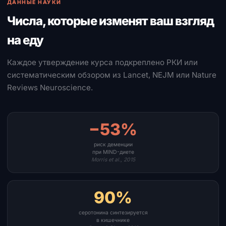
ДАННЫЕ НАУКИ
Числа, которые изменят ваш взгляд
на еду
Каждое утверждение курса подкреплено РКИ или
систематическим обзором из Lancet, NEJM или Nature
Reviews Neuroscience.
−53%
риск деменции
при MIND-диете
Morris et al., 2015
90%
серотонина синтезируется
в кишечнике