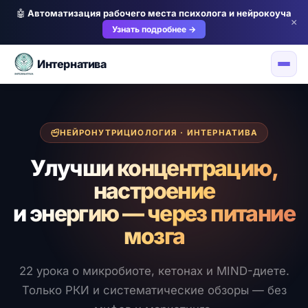
🤖
Автоматизация рабочего места психолога и нейрокоуча
×
Узнать подробнее →
Интернатива
НЕЙРОНУТРИЦИОЛОГИЯ · ИНТЕРНАТИВА
Улучши концентрацию,
настроение
и энергию — через питание
мозга
22 урока о микробиоте, кетонах и MIND-диете.
Только РКИ и систематические обзоры — без