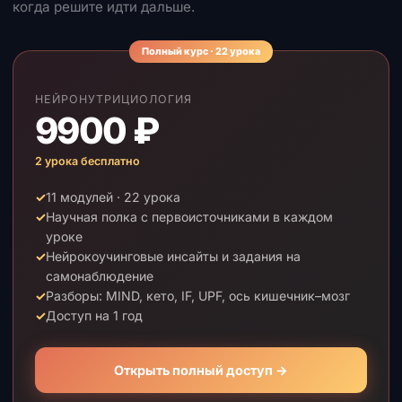
когда решите идти дальше.
Полный курс · 22 урока
НЕЙРОНУТРИЦИОЛОГИЯ
9900 ₽
2 урока бесплатно
✓
11 модулей · 22 урока
✓
Научная полка с первоисточниками в каждом
уроке
✓
Нейрокоучинговые инсайты и задания на
самонаблюдение
✓
Разборы: MIND, кето, IF, UPF, ось кишечник–мозг
✓
Доступ на 1 год
Открыть полный доступ →