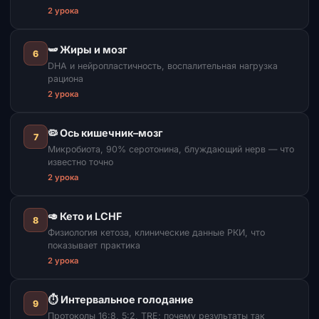
2 урока
🫛 Жиры и мозг
6
DHA и нейропластичность, воспалительная нагрузка
рациона
2 урока
🦠 Ось кишечник–мозг
7
Микробиота, 90% серотонина, блуждающий нерв — что
известно точно
2 урока
🥑 Кето и LCHF
8
Физиология кетоза, клинические данные РКИ, что
показывает практика
2 урока
⏱ Интервальное голодание
9
Протоколы 16:8, 5:2, TRE; почему результаты так