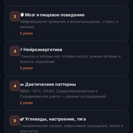
🧠 Мозг и пищевое поведение
2
Нейробиология привычек и вознаграждения, стресс и
питание
2 урока
⚡ Нейроэнергетика
3
Глюкоза и кетоны как топливо мозга, режим питания и
ясность мышления
2 урока
🥗 Диетические паттерны
4
MIND −53%, DASH, Средиземноморская и
Скандинавская диеты — данные исследований
2 урока
🌿 Углеводы, настроение, тяга
5
Гликемические качели, нейрохимия насыщения, белок и
клетчатка