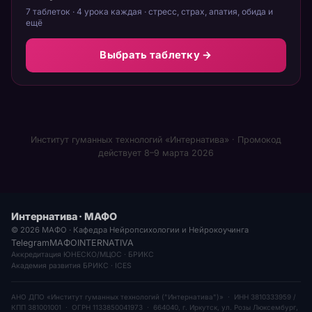
7 таблеток · 4 урока каждая · стресс, страх, апатия, обида и
ещё
Выбрать таблетку →
Институт гуманных технологий «Интернатива» · Промокод
действует 8–9 марта 2026
Интернатива · МАФО
© 2026 МАФО · Кафедра Нейропсихологии и Нейрокоучинга
Telegram
МАФО
INTERNATIVA
Аккредитация ЮНЕСКО/МЦОС · БРИКС
Академия развития БРИКС · ICES
АНО ДПО «Институт гуманных технологий ("Интернатива")» · ИНН 3810333959 /
КПП 381001001 · ОГРН 1133850041973 · 664040, г. Иркутск, ул. Розы Люксембург,