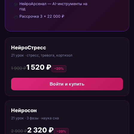
НейроАрсенал — AI-инструменты на
🛠
год
Рассрочка 3 × 22 000 ₽
💳
НейроСтресс
21 урок · стресс, тревога, кортизол
1 520 ₽
1 900 ₽
−20%
Войти и купить
Нейросон
21 урок · 3 фазы · наука сна
2 320 ₽
2 900 ₽
−20%