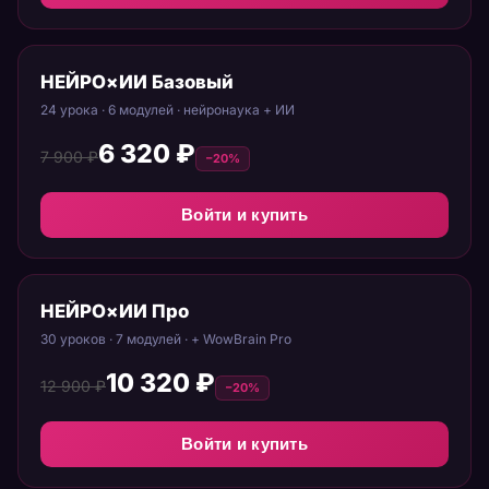
НЕЙРО×ИИ Базовый
24 урока · 6 модулей · нейронаука + ИИ
6 320 ₽
7 900 ₽
−20%
Войти и купить
НЕЙРО×ИИ Про
30 уроков · 7 модулей · + WowBrain Pro
10 320 ₽
12 900 ₽
−20%
Войти и купить