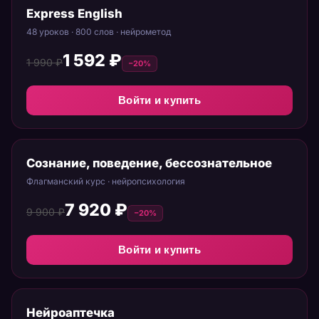
Express English
48 уроков · 800 слов · нейрометод
1 592 ₽
1 990 ₽
−20%
Войти и купить
Сознание, поведение, бессознательное
Флагманский курс · нейропсихология
7 920 ₽
9 900 ₽
−20%
Войти и купить
Нейроаптечка