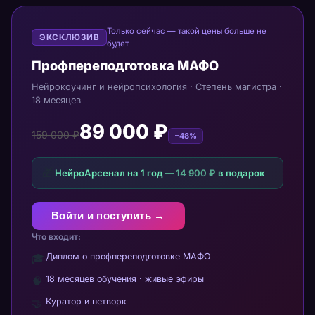
Только сейчас — такой цены больше не
ЭКСКЛЮЗИВ
будет
Профпереподготовка МАФО
Нейрокоучинг и нейропсихология · Степень магистра ·
18 месяцев
89 000 ₽
159 000 ₽
−48%
🎁
НейроАрсенал на 1 год —
14 900 ₽
в подарок
Войти и поступить →
Что входит:
Диплом о профпереподготовке МАФО
🎓
18 месяцев обучения · живые эфиры
🧠
Куратор и нетворк
🤝